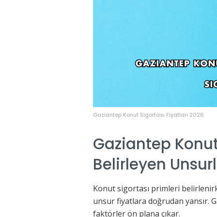
Gaziantep Konut Sigortası Fiyatları 2026
Gaziantep Konut 
Belirleyen Unsur
Konut sigortası primleri belirlenirk
unsur fiyatlara doğrudan yansır. 
faktörler ön plana çıkar.