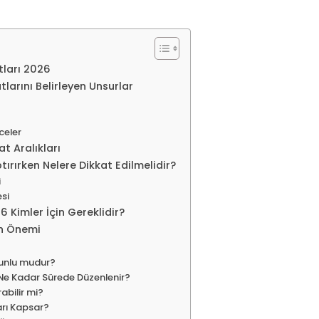
tları 2026
larını Belirleyen Unsurlar
celer
t Aralıkları
ırırken Nelere Dikkat Edilmelidir?
i
esi
 Kimler İçin Gereklidir?
ın Önemi
runlu mudur?
Ne Kadar Sürede Düzenlenir?
abilir mi?
arı Kapsar?