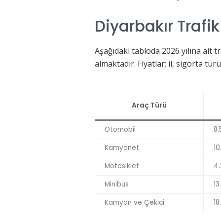
Diyarbakır Trafik
Aşağıdaki tabloda 2026 yılına ait tr
almaktadır. Fiyatlar; il, sigorta tü
Araç Türü
Otomobil
8.
Kamyonet
10
Motosiklet
4.
Minibüs
13
Kamyon ve Çekici
18