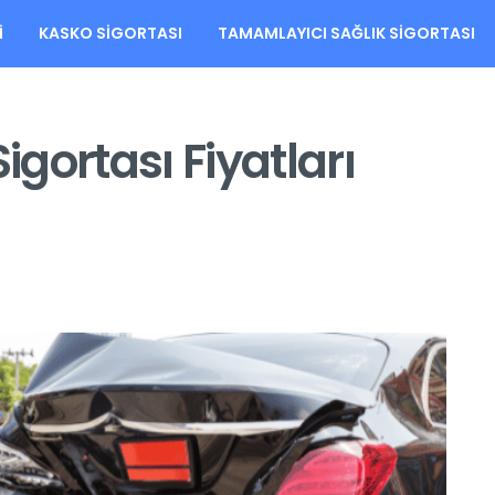
I
KASKO SIGORTASI
TAMAMLAYICI SAĞLIK SIGORTASI
igortası Fiyatları