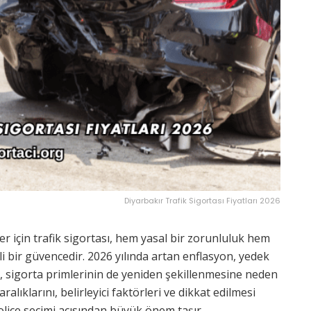
Diyarbakır Trafik Sigortası Fiyatları 2026
ler için trafik sigortası, hem yasal bir zorunluluk hem
li bir güvencedir. 2026 yılında artan enflasyon, yedek
eri, sigorta primlerinin de yeniden şekillenmesine neden
alıklarını, belirleyici faktörleri ve dikkat edilmesi
liçe seçimi açısından büyük önem taşır.