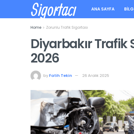
Sigortacı
ANA SAYFA
BILG
Home
Zorunlu Trafik Sigortası
Diyarbakır Trafik S
2026
by
Fatih Tekin
26 Aralık 2025