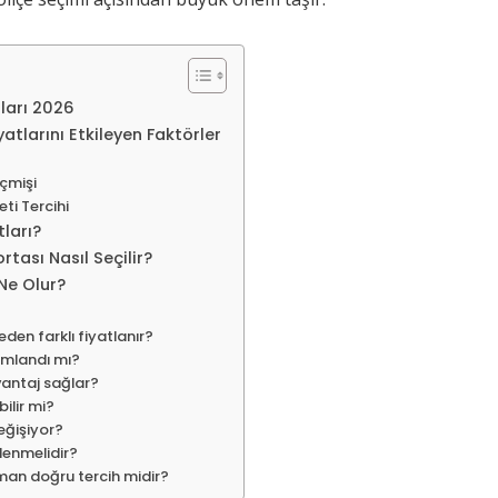
tları 2026
yatlarını Etkileyen Faktörler
çmişi
eti Tercihi
tları?
rtası Nasıl Seçilir?
Ne Olur?
eden farklı fiyatlanır?
zamlandı mı?
avantaj sağlar?
bilir mi?
değişiyor?
lenmelidir?
aman doğru tercih midir?